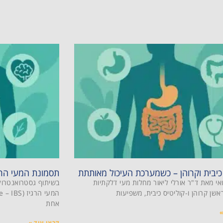
 כיבית וקרוהן – כשמערכת העיכול מאותתת
תסמונת המעי הרגיז (IBS): תסמינים, אבח
אי מאת ד"ר אורלי ליאור מחלות מעי דלקתיות
בשיתוף גסטרואנטרולו
אחת
»
קראו עוד »