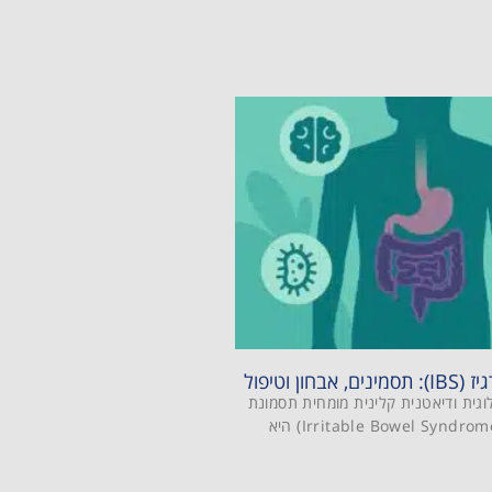
ון וטיפול
גית ודיאטנית קלינית מומחית תסמונת
המעי הרגיז (Irritable Bowel Syndrome – IBS) היא