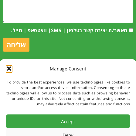
מאשר/ת יצירת קשר בטלפון | SMS| וואטסאפ | מייל.
שליחה
Manage Consent
לקביעת תור
To provide the best experiences, we use technologies like cookies to
store and/or access device information. Consenting to these
technologies will allow us to process data such as browsing behavior
or unique IDs on this site. Not consenting or withdrawing consent,
© כל הזכויות שמורות לאתר 2019
may adversely affect certain features and functions.
נבנה עם Pixelpress.co.il
Accept
Deny