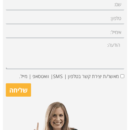
מאשר/ת יצירת קשר בטלפון | SMS| וואטסאפ | מייל.
שליחה