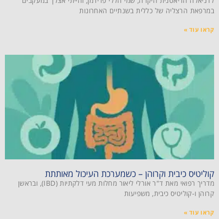
לדניאלה הדיאטנית היקרה, שמי הללי פרידמן, והייתי אצלך במעקבים
במרפאת הרצליה של כללית בשנתיים האחרונות
קראו עוד »
קוליטיס כיבית וקרוהן – כשמערכת העיכול מאותתת
מדריך רפואי מאת ד"ר אורלי ליאור מחלות מעי דלקתיות (IBD), ובראשן
קרוהן ו-קוליטיס כיבית, משפיעות
קראו עוד »